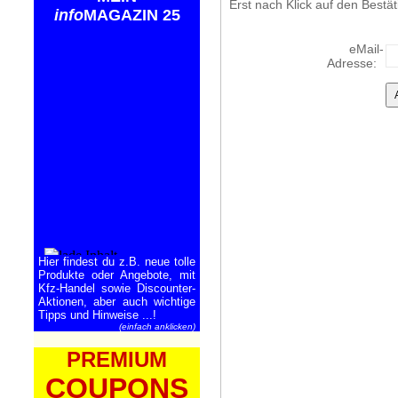
Erst nach Klick auf den Bestät
info
MAGAZIN 25
eMail-
Adresse:
Hier findest du z.B. neue tolle
Produkte oder Angebote, mit
Kfz-Handel sowie Discounter-
Aktionen, aber auch wichtige
Tipps und Hinweise ...!
(einfach anklicken)
PREMIUM
COUPONS