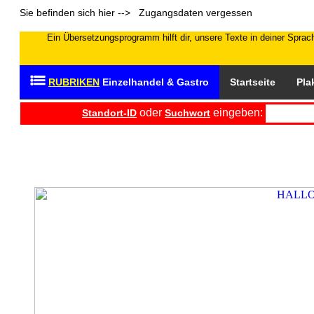
Sie befinden sich hier --> Zugangsdaten vergessen
Ein Übersetzungsprogramm hilft dir, unsere Texte in deiner Sprach
RUBRIKEN
Einzelhandel & Gastro
Startseite
Pla
oder
eingeben:
Standort-ID
Suchwort