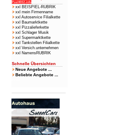
PosH002-info
xxl BEISPIEL-RUBRIK
xxl mein Firmenname
xxl Autoservice Filialkette
xxl Baumarktkette
xxl Pizzalieferkette
xxl Schlager Musik
xxl Supermarktkette
xxl Tankstellen Filialkette
xxl Versich.unternehmen
xxl NamensRUBRIK
Schnelle Übersichten
Neue Angebote ...
Beliebte Angebote ...
xxxx