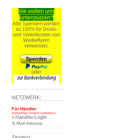
Sie wollen uns
unterstützen?
Alle Spenden werden
zu 100% für Druck-
und Verteilkosten von
Werbeflyern
verwendet.
oder
NETZWERK:
Für Händler
(unbedingt Cookies zuslassen)
Händler-LogIn
E-Mail-Adresse:
Passwort: