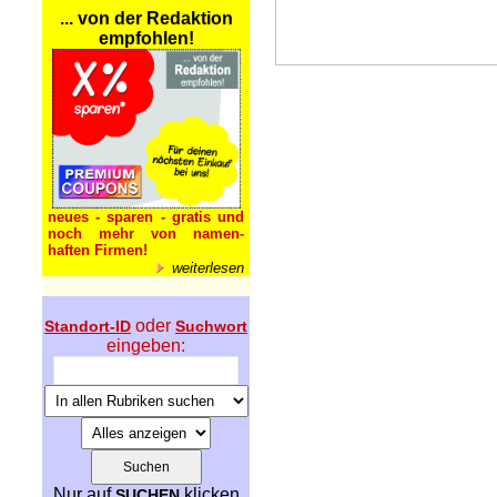
... von der Redaktion
empfohlen!
neues - sparen - gratis und
noch mehr von namen-
haften Firmen!
weiterlesen
oder
Standort-ID
Suchwort
eingeben:
Nur auf
klicken
SUCHEN