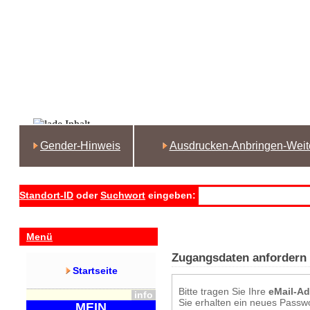
Gender-Hinweis
Ausdrucken-Anbringen-Weit
Standort-ID
oder
Suchwort
eingeben:
Menü
Zugangsdaten anfordern
Startseite
Bitte tragen Sie Ihre
eMail-Ad
info
Sie erhalten ein neues Passwo
MEIN