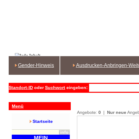
Gender-Hinweis
Ausdrucken-Anbringen-Weit
Standort-ID
oder
Suchwort
eingeben:
Menü
Angebote:
0
|
Nur neue
Ange
Startseite
info
MEIN