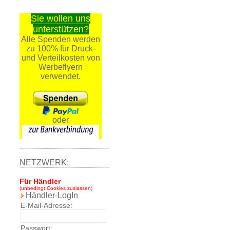
Sie wollen uns
unterstützen?
Alle Spenden werden
zu 100% für Druck-
und Verteilkosten von
Werbeflyern
verwendet.
oder
NETZWERK:
Für Händler
(unbedingt Cookies zuslassen)
Händler-LogIn
E-Mail-Adresse:
Passwort: