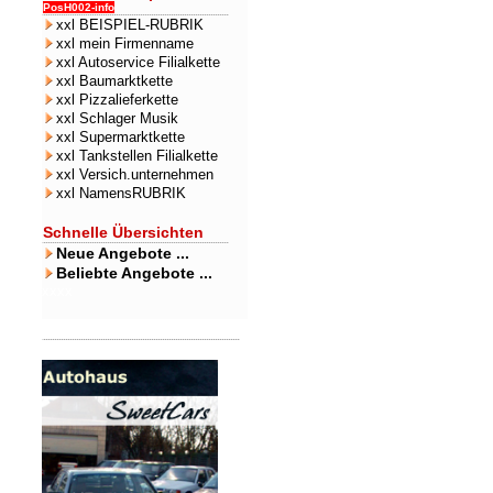
PosH002-info
xxl BEISPIEL-RUBRIK
xxl mein Firmenname
xxl Autoservice Filialkette
xxl Baumarktkette
xxl Pizzalieferkette
xxl Schlager Musik
xxl Supermarktkette
xxl Tankstellen Filialkette
xxl Versich.unternehmen
xxl NamensRUBRIK
Schnelle Übersichten
Neue Angebote ...
Beliebte Angebote ...
xxxx