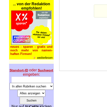
... von der Redaktion
empfohlen!
neues - sparen - gratis und
noch mehr von namen-
haften Firmen!
weiterlesen
oder
Standort-ID
Suchwort
eingeben:
Nur auf
klicken
SUCHEN