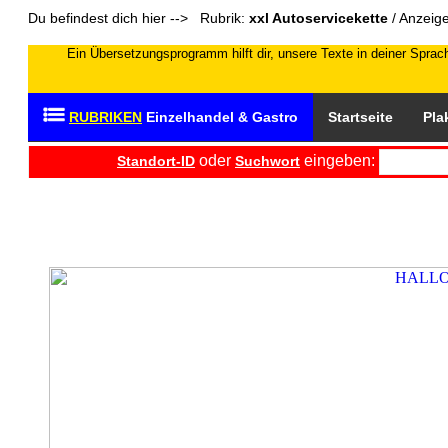
Du befindest dich hier --> Rubrik:
xxl Autoservicekette
/ Anzeig
Ein Übersetzungsprogramm hilft dir, unsere Texte in deiner Sprach
RUBRIKEN
Einzelhandel & Gastro
Startseite
Pla
oder
eingeben:
Standort-ID
Suchwort