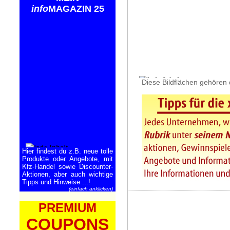
info
MAGAZIN 25
Diese Bildflächen gehören 
Hier findest du z.B. neue tolle
Produkte oder Angebote, mit
Kfz-Handel sowie Discounter-
Aktionen, aber auch wichtige
Tipps und Hinweise ...!
(einfach anklicken)
PREMIUM
COUPONS