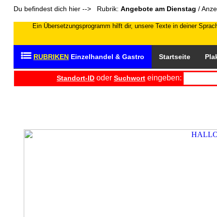
Du befindest dich hier --> Rubrik:
Angebote am Dienstag
/ Anze
Ein Übersetzungsprogramm hilft dir, unsere Texte in deiner Sprach
RUBRIKEN
Einzelhandel & Gastro
Startseite
Pla
oder
eingeben:
Standort-ID
Suchwort