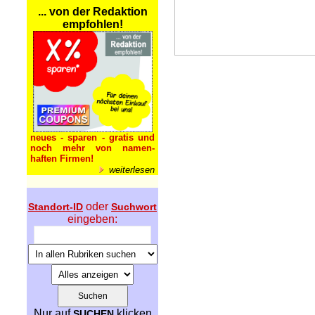
... von der Redaktion
empfohlen!
neues - sparen - gratis und
noch mehr von namen-
haften Firmen!
weiterlesen
oder
Standort-ID
Suchwort
eingeben:
Nur auf
klicken
SUCHEN