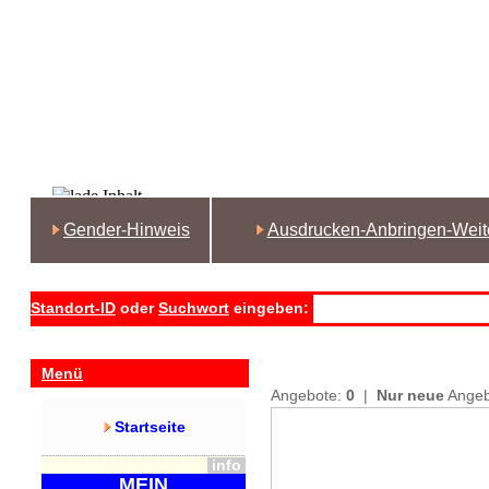
Gender-Hinweis
Ausdrucken-Anbringen-Weit
Standort-ID
oder
Suchwort
eingeben:
Menü
Angebote:
0
|
Nur neue
Ange
Startseite
info
MEIN