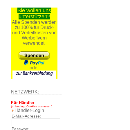
Sie wollen uns
unterstützen?
Alle Spenden werden
zu 100% für Druck-
und Verteilkosten von
Werbeflyern
verwendet.
oder
NETZWERK:
Für Händler
(unbedingt Cookies zuslassen)
Händler-LogIn
E-Mail-Adresse:
Passwort: