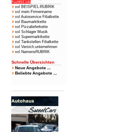
PosH002-info
xxl BEISPIEL-RUBRIK
xxl mein Firmenname
xxl Autoservice Filialkette
xxl Baumarktkette
xxl Pizzalieferkette
xxl Schlager Musik
xxl Supermarktkette
xxl Tankstellen Filialkette
xxl Versich.unternehmen
xxl NamensRUBRIK
Schnelle Übersichten
Neue Angebote ...
Beliebte Angebote ...
xxxx