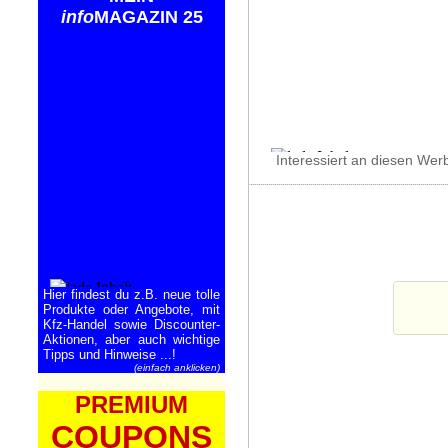
info
MAGAZIN 25
Interessiert an diesen Wer
Hier findest du z.B. neue tolle
Produkte oder Angebote, mit
Kfz-Handel sowie Discounter-
Aktionen, aber auch wichtige
Tipps und Hinweise ...!
(einfach anklicken)
PREMIUM
COUPONS