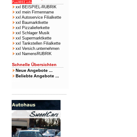
PosH002-info
xxl BEISPIEL-RUBRIK
xxl mein Firmenname
xxl Autoservice Filialkette
xxl Baumarktkette
xxl Pizzalieferkette
xxl Schlager Musik
xxl Supermarktkette
xxl Tankstellen Filialkette
xxl Versich.unternehmen
xxl NamensRUBRIK
Schnelle Übersichten
Neue Angebote ...
Beliebte Angebote ...
xxxx