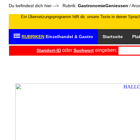
Du befindest dich hier --> Rubrik:
GastronomieGeniessen
/ Anz
Ein Übersetzungsprogramm hilft dir, unsere Texte in deiner Sprach
RUBRIKEN
Einzelhandel & Gastro
Startseite
Pla
oder
eingeben:
Standort-ID
Suchwort