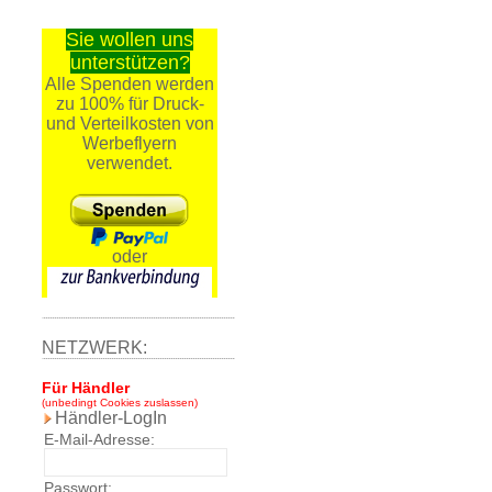
Sie wollen uns
unterstützen?
Alle Spenden werden
zu 100% für Druck-
und Verteilkosten von
Werbeflyern
verwendet.
oder
NETZWERK:
Für Händler
(unbedingt Cookies zuslassen)
Händler-LogIn
E-Mail-Adresse:
Passwort: