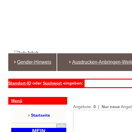
Gender-Hinweis
Ausdrucken-Anbringen-Weit
Standort-ID
oder
Suchwort
eingeben:
Menü
Angebote:
0
|
Nur neue
Ange
Startseite
info
MEIN