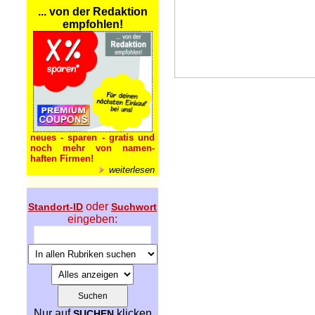
... von der Redaktion
empfohlen!
neues - sparen - gratis und
noch mehr von namen-
haften Firmen!
weiterlesen
oder
Standort-ID
Suchwort
eingeben:
Nur auf
klicken
SUCHEN